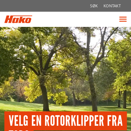
Søk
SØK
KONTAKT
etter:
Vis
me
VELG EN ROTORKLIPPER FRA