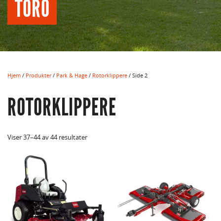
TORO
Hjem
/
Produkter
/
Park & Hage
/
Rotorklippere
/ Side 2
ROTORKLIPPERE
Viser 37–44 av 44 resultater