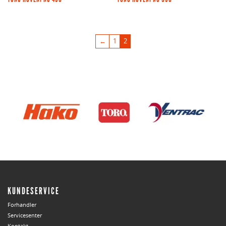
←
1
2
KUNDESERVICE
Forhandler
Servicesenter
Kontakt