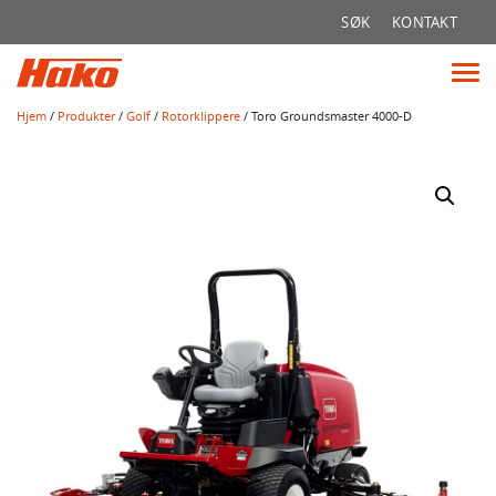
Søk
SØK
KONTAKT
etter:
Vis
me
Hjem
/
Produkter
/
Golf
/
Rotorklippere
/ Toro Groundsmaster 4000-D