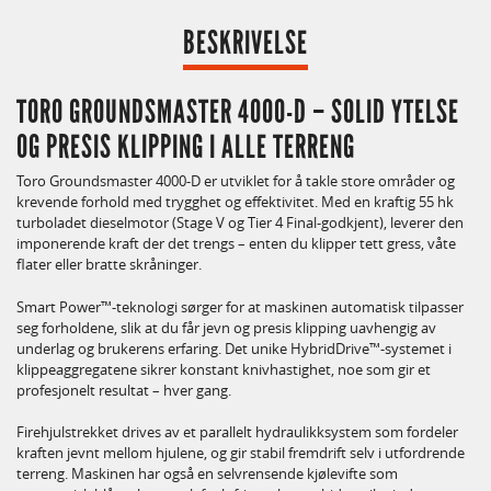
BESKRIVELSE
TORO GROUNDSMASTER 4000-D – SOLID YTELSE
OG PRESIS KLIPPING I ALLE TERRENG
Toro Groundsmaster 4000-D er utviklet for å takle store områder og
krevende forhold med trygghet og effektivitet. Med en kraftig 55 hk
turboladet dieselmotor (Stage V og Tier 4 Final-godkjent), leverer den
imponerende kraft der det trengs – enten du klipper tett gress, våte
flater eller bratte skråninger.
Smart Power™-teknologi sørger for at maskinen automatisk tilpasser
seg forholdene, slik at du får jevn og presis klipping uavhengig av
underlag og brukerens erfaring. Det unike HybridDrive™-systemet i
klippeaggregatene sikrer konstant knivhastighet, noe som gir et
profesjonelt resultat – hver gang.
Firehjulstrekket drives av et parallelt hydraulikksystem som fordeler
kraften jevnt mellom hjulene, og gir stabil fremdrift selv i utfordrende
terreng. Maskinen har også en selvrensende kjølevifte som