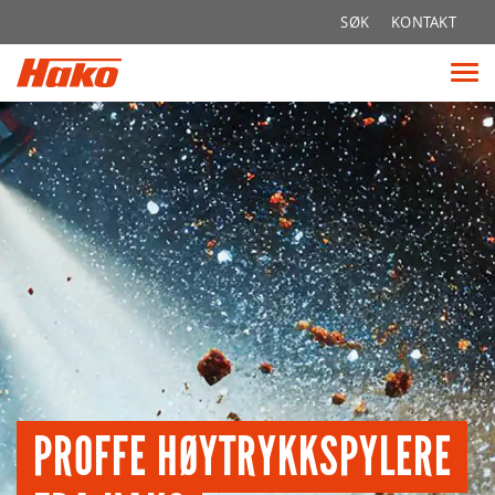
Søk
SØK
KONTAKT
etter:
Vis
me
PROFFE HØYTRYKKSPYLERE