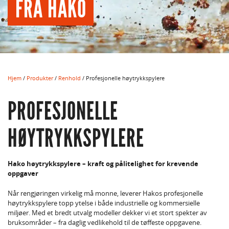
FRA HAKO
Hjem
/
Produkter
/
Renhold
/ Profesjonelle høytrykkspylere
PROFESJONELLE
HØYTRYKKSPYLERE
Hako høytrykkspylere – kraft og pålitelighet for krevende
oppgaver
Når rengjøringen virkelig må monne, leverer Hakos profesjonelle
høytrykkspylere topp ytelse i både industrielle og kommersielle
miljøer. Med et bredt utvalg modeller dekker vi et stort spekter av
bruksområder – fra daglig vedlikehold til de tøffeste oppgavene.