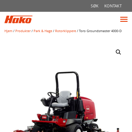
Søk
SØK
KONTAKT
etter:
Vis
me
Hjem
/
Produkter
/
Park & Hage
/
Rotorklippere
/ Toro Groundsmaster 4000-D