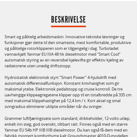
BESKRIVELSE
Smart og pålitelig arbeidsmaskin. Innovative tekniske løsninger og
funksjoner gjør dette til den smarteste, mest komfortable, produktive
og pålitelige rotorklipperen som er tilgjengelig i dag. Turboladet
vannavkjølt Yanmar EU IIIA 48 hk dieselmotor med “Smart Cool”
automatisk styring av en reversibel kjølevifte gir effektiv kjøling av
radiatorene uten unødig driftsstopp.
Hydrostatisk elektronisk styrt “Smart Power” 4-hjulsdrift med
automatisk differensialfunksjon. Konstant knivhasighet som gir
maksimal ytelse. Elektronisk pedalstopp og cruise kontroll. De tre
uavhengige klippeagregatene klipper opp til en totalbredde på 335 cm
med maksimal klippehastighet på 12,4 km / t. Kort aksel og smal
svingradius eliminerer uklipte områder når du svinger.
Grammer luftfjæringssete som standard, drikkeholder, 12-volts utløp,
enkelt inn steg, god oversikt, tiltbart ratt. Finnes også med en større
Yanmar EU 54b HP IIIB IIIB dieselmotor. Du kan også få dem med en
fabrikk montert komforthytte kalt Groundsmaster 4010-D-modellen