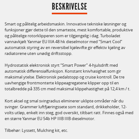
BESKRIVELSE
Smart og pålitelig arbeidsmaskin. Innovative tekniske løsninger og
funksjoner gjør dette til den smarteste, mest komfortable, produktive
og pålitelige rotorklipperen som er tilgjengelig i dag. Turboladet
vannavkjølt Yanmar EU IIIA 48 hk dieselmotor med “Smart Cool”
automatisk styring av en reversibel kjølevifte gir effektiv kjøling av
radiatorene uten unødig driftsstopp.
Hydrostatisk elektronisk styrt “Smart Power” 4-hjulsdrift med
automatisk differensialfunksjon. Konstant knivhasighet som gir
maksimal ytelse. Elektronisk pedalstopp og cruise kontroll. De tre
uavhengige frontmonterte klippeagregatene klipper opp til en
totalbredde på 335 cm med maksimal klippehastighet på 12,4 km / t.
Kort aksel og smal svingradius eliminerer uklipte områder når du
svinger. Grammer luftfjæringssete som standard, drikkeholder, 12-
volts utløp, enkelt inn steg, god oversikt, tiltbart ratt. Finnes også med
en større Yanmar EU 54b HP IIIB IIIB dieselmotor.
Tilbehør: Lyssett, Mulching kit, etc.