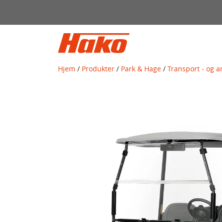
Søk
etter:
Hjem
/
Produkter
/
Park & Hage
/
Transport - og a