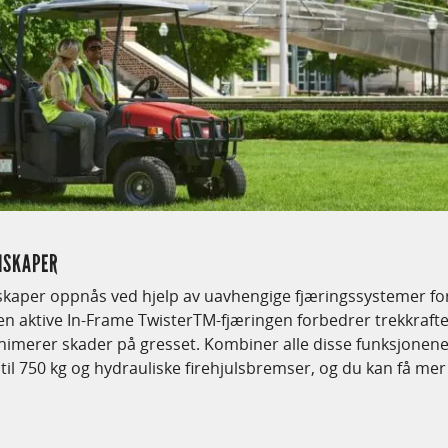
NSKAPER
kaper oppnås ved hjelp av uavhengige fjæringssystemer for
en aktive In-Frame TwisterTM-fjæringen forbedrer trekkraften
imerer skader på gresset. Kombiner alle disse funksjonen
til 750 kg og hydrauliske firehjulsbremser, og du kan få mer 