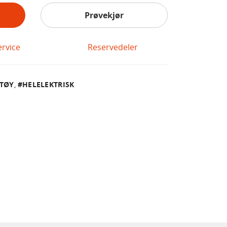
Prøvekjør
ervice
Reservedeler
ETØY
,
HELELEKTRISK