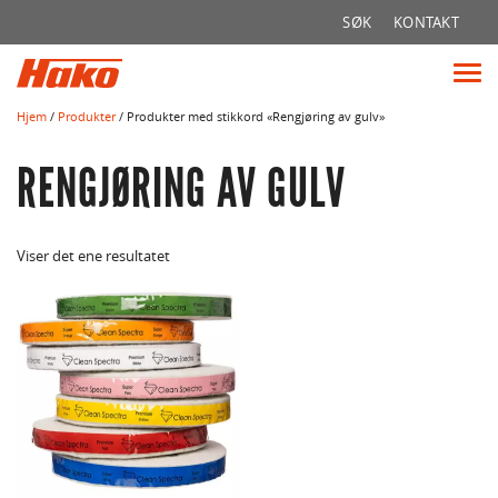
Søk
SØK
KONTAKT
etter:
Vis
me
Hjem
/
Produkter
/ Produkter med stikkord «Rengjøring av gulv»
RENGJØRING AV GULV
Viser det ene resultatet