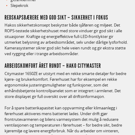
Slepekrok
REDSKAPSBÆRERE MED GOD SIKT – SIKKERHET I FOKUS
Hakos sikkerhetskonsept beskytter både sjåføren og miljøet. Det
ROPS-testede sikkerhetshuset med store vinduer gir god sikt i alle
situasjoner. Kraftige og energieffektive full-LED-frontlykter gir
utmerket belysning av arbeidsområdet, selv under dårlige lysforhold.
Kamerasystemer sikrer god sikt hele veien rundt og gir ekstra støtte
ved rygging eller i trange arbeidsområder.
ARBEIDSKOMFORT ÅRET RUNDT – HAKO CITYMASTER
Citymaster 1650ZE er utstyrt med en rekke smarte detaljer for bedre
kjøre- og brukerkomfort. Førerhuset har for eksempel en rekke
ergonomiske justeringsmuligheter og funksjoner, som det
enhåndsbetjente kontrollpanelet som er integrert i armlenet. Det
store displayet gir full oversikt over all driftsinformasjon.
For å spare batterikapasitet kan oppvarming eller klimaanlegg i
førerhuset aktiveres mens batteriet lades. Under drift gjør
frontrutevarmeren og bilens varmesystem det mulig å redusere
ventilasjonen og temperaturen i førerhuset – for bedre sikt, bedre
kjøremiljø og lavere energiforbruk. Når du arbeider om vinteren,