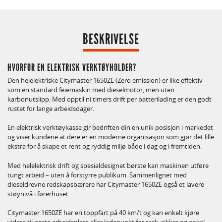
BESKRIVELSE
HVORFOR EN ELEKTRISK VERKTØYHOLDER?
Den helelektriske Citymaster 1650ZE (Zero emission) er like effektiv
som en standard feiemaskin med dieselmotor, men uten
karbonutslipp. Med opptil ni timers drift per batterilading er den godt
rustet for lange arbeidsdager.
En elektrisk verktøykasse gir bedriften din en unik posisjon i markedet
og viser kundene at dere er en moderne organisasjon som gjør det lille
ekstra for å skape et rent og ryddig miljø både i dag og i fremtiden.
Med helelektrisk drift og spesialdesignet børste kan maskinen utføre
tungt arbeid – uten å forstyrre publikum. Sammenlignet med
dieseldrevne redskapsbærere har Citymaster 1650ZE også et lavere
støynivå i førerhuset.
Citymaster 1650ZE har en toppfart på 40 km/t og kan enkelt kjøre