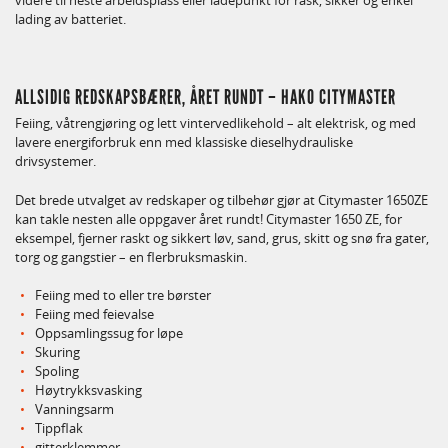
videre til neste arbeidsplass eller ladepunkt for rask, sikker og enkel
lading av batteriet.
ALLSIDIG REDSKAPSBÆRER, ÅRET RUNDT – HAKO CITYMASTER
Feiing, våtrengjøring og lett vintervedlikehold – alt elektrisk, og med
lavere energiforbruk enn med klassiske dieselhydrauliske
drivsystemer.
Det brede utvalget av redskaper og tilbehør gjør at Citymaster 1650ZE
kan takle nesten alle oppgaver året rundt! Citymaster 1650 ZE, for
eksempel, fjerner raskt og sikkert løv, sand, grus, skitt og snø fra gater,
torg og gangstier – en flerbruksmaskin.
Feiing med to eller tre børster
Feiing med feievalse
Oppsamlingssug for løpe
Skuring
Spoling
Høytrykksvasking
Vanningsarm
Tippflak
gitterklemmer