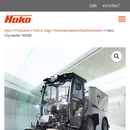
Søk
SØK
KONTAKT
etter:
Vis
me
Hjem
/
Produkter
/
Park & Hage
/
Redskapsbærere/Gatefeiemaskin
/ Hako
Citymaster 1650ZE