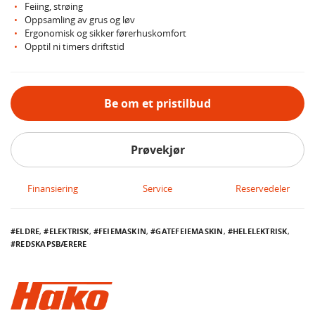
Feiing, strøing
Oppsamling av grus og løv
Ergonomisk og sikker førerhuskomfort
Opptil ni timers driftstid
Be om et pristilbud
Prøvekjør
Finansiering
Service
Reservedeler
ELDRE
,
ELEKTRISK
,
FEIEMASKIN
,
GATEFEIEMASKIN
,
HELELEKTRISK
,
REDSKAPSBÆRERE