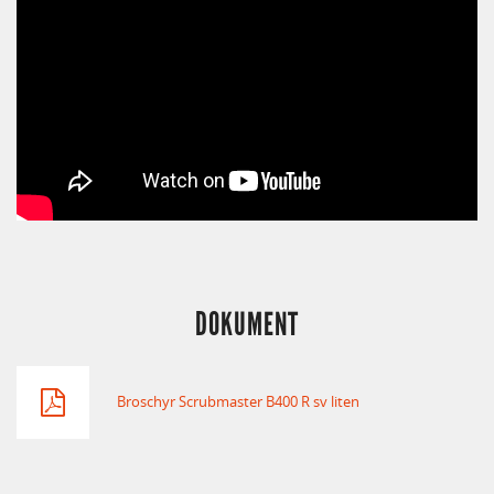
DOKUMENT
Broschyr Scrubmaster B400 R sv liten