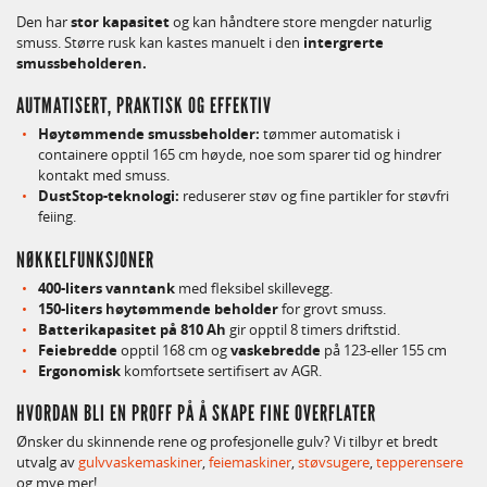
Den har
stor kapasitet
og kan håndtere store mengder naturlig
smuss. Større rusk kan kastes manuelt i den
intergrerte
smussbeholderen.
AUTMATISERT, PRAKTISK OG EFFEKTIV
Høytømmende smussbeholder:
tømmer automatisk i
containere opptil 165 cm høyde, noe som sparer tid og hindrer
kontakt med smuss.
DustStop-teknologi:
reduserer støv og fine partikler for støvfri
feiing.
NØKKELFUNKSJONER
400-liters vanntank
med fleksibel skillevegg.
150-liters høytømmende beholder
for grovt smuss.
Batterikapasitet på 810 Ah
gir opptil 8 timers driftstid.
Feiebredde
opptil 168 cm og
vaskebredde
på 123-eller 155 cm
Ergonomisk
komfortsete sertifisert av AGR.
HVORDAN BLI EN PROFF PÅ Å SKAPE FINE OVERFLATER
Ønsker du skinnende rene og profesjonelle gulv? Vi tilbyr et bredt
utvalg av
gulvvaskemaskiner
,
feiemaskiner
,
støvsugere
,
tepperensere
og mye mer!