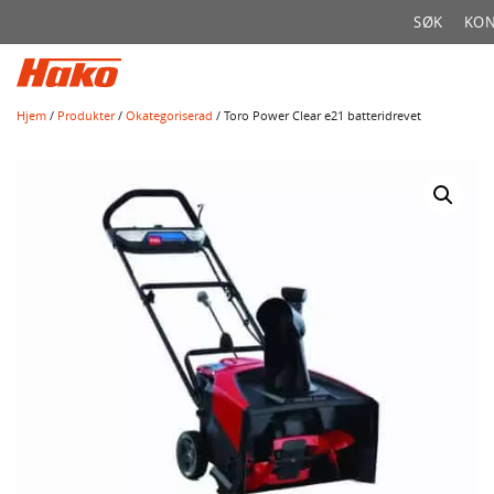
Søk
SØK
KON
etter:
Hjem
/
Produkter
/
Okategoriserad
/ Toro Power Clear e21 batteridrevet