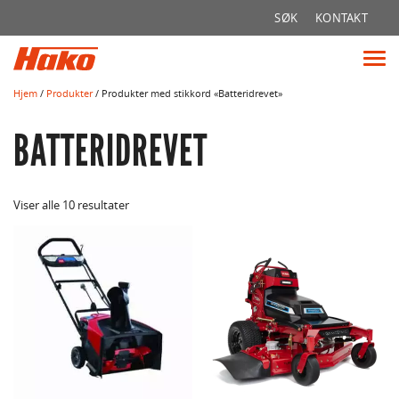
Søk
SØK
KONTAKT
etter:
Vis
me
Hjem
/
Produkter
/ Produkter med stikkord «Batteridrevet»
BATTERIDREVET
Viser alle 10 resultater