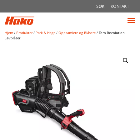
Søk
SØK
KONTAKT
etter:
Vis
me
Hjem
/
Produkter
/
Park & Hage
/
Oppsamlere og Blåsere
/ Toro Revolution
Løvblåser