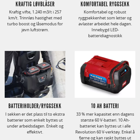
KRAFTIG LØVBLÅSER
KOMFORTABEL RYGGSEKK
Kraftig vifte, 1.240 m3/t i 257
Komfortabel og robust
km/t. Trinnløs hastighet med
ryggsekkenhet som letter og
turbo boost og låsemodus for
avlaster arbeidet hele dagen.
jevn luftstrøm.
Innebygd LED-
batteridiagnostikk
BATTERIHOLDER/RYGGSEKK
10 AH BATTERI
I sekken er det plass til to ekstra
33 % mer kapasitet enn dagens
batterier som enkelt byttes ut
største 60 V-batteri. 10 Ah-
under arbeidsdagen. Enkelt og
batteriet kan byttes ut i alle
effektivt.
Revolution 60 V-verktøy. Enkel å
fjerne og kan raskt byttes ut