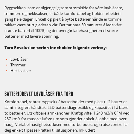
Ryggsekken, som er tilgjengelig som strømkilde for våre løvblåsere,
trimmere og hekksakser, er både komfortabel og holder arbeidet i
gang hele dagen. Enkelt og greit å bytte batterier når de er tomme
takket være hurtigladeren vår. Det tar bare 50 minutter å lade vårt
største batteri til 100%, og det overgår ladehastigheten til større
batterier med lavere spenning.
Toro Revolution-serien inneholder følgende verktøy:
Løvblåser
Trimmer
Hekksakser
BATTERIDREVET LØVBLÅSER FRA TORO
Komfortabel, robust ryggsekk / batteriholder med plass til 2 batterier
samt integrert håndtak, LED-batteridiagnostikk og kapasitet til å bære
to batterier. Utskiftbare armkanoner. Kraftig vifte, 1,240 m3/h CFM ved
257 km/t for massivt luftvolum som gjør det enkelt å jobbe med hver
haug. Variabel hastighetsutløser med turbo boost og cruise control lar
deg enkelt tilpasse kraften til situasjonen. Inkludert