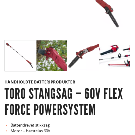
HÅNDHOLDTE BATTERIPRODUKTER
TORO STANGSAG – 60V FLEX
FORCE POWERSYSTEM
Batteridrevet stikksag
Motor – børsteløs 60V