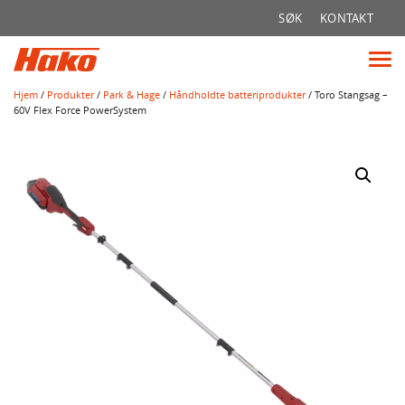
Søk
SØK
KONTAKT
etter:
Vis
me
Hjem
/
Produkter
/
Park & Hage
/
Håndholdte batteriprodukter
/ Toro Stangsag –
60V Flex Force PowerSystem