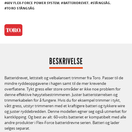
60V FLEX-FORCE POWER SYSTEM
,
BATTERIDREVET
,
STÅNGSÅG
,
TORO STÅNGSÅG
BESKRIVELSE
Batteridrevet, lettstelt og velbalansert trimmer fra Toro. Passer til de
mindre ryddeoppgavene i hagen samt til de mer krevende
overflatene. Tykt gress eller store områder er ikke noe problem for
denne effektive høyytelsestrimmeren. Juster batteristørrelsen og
trimmerkabelen for å fungere. Hvis du for eksempel trimmer i tykt,
vått gress, utstyr trimmeren med et kraftigere batteri og tykkere wire
og juster ryddebredden. Denne modellen egner seg også utmerket for
kantklipping. Og best av alt: 60-volts batteriet er kompatibelt med alle
andre produkter i Flex-Force batteridrevne serien. Batteri og lader
selges separat.